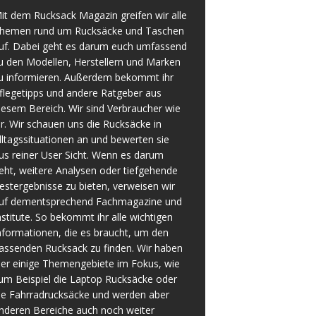
it dem Rucksack Magazin greifen wir alle
hemen rund um Rucksäcke und Taschen
uf. Dabei geht es darum euch umfassend
u den Modellen, Herstellern und Marken
u informieren. Außerdem bekommt ihr
flegetipps und andere Ratgeber aus
iesem Bereich. Wir sind Verbraucher wie
hr. Wir schauen uns die Rucksäcke in
lltagssituationen an und bewerten sie
us reiner User Sicht. Wenn es darum
eht, weitere Analysen oder tiefgehende
estergebnisse zu bieten, verweisen wir
uf dementsprechend Fachmagazine und
nstitute. So bekommt ihr alle wichtigen
nformationen, die es braucht, um den
assenden Rucksack zu finden. Wir haben
ier einige Themengebiete im Fokus, wie
um Beispiel die Laptop Rucksäcke oder
ie Fahrradrucksäcke und werden aber
nderen Bereiche auch noch weiter