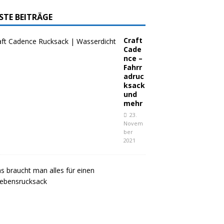
STE BEITRÄGE
Craft
Cade
nce –
Fahrr
adruc
ksack
und
mehr
23.
Novem
ber
2021
W
a
s
b
r
a
u