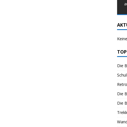
a
AKT
Keine
TOP
Die B
Schul
Retr
Die 
Die B
Trekk
Wand