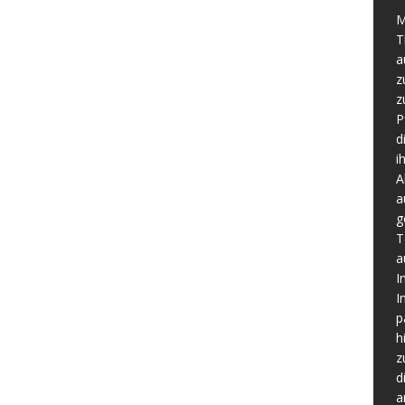
M
T
a
z
z
P
d
i
A
a
g
T
a
I
I
p
h
z
d
a