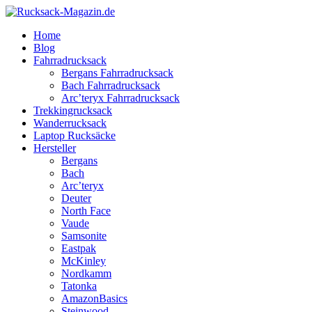
Home
Blog
Fahrradrucksack
Bergans Fahrradrucksack
Bach Fahrradrucksack
Arc’teryx Fahrradrucksack
Trekkingrucksack
Wanderrucksack
Laptop Rucksäcke
Hersteller
Bergans
Bach
Arc’teryx
Deuter
North Face
Vaude
Samsonite
Eastpak
McKinley
Nordkamm
Tatonka
AmazonBasics
Steinwood