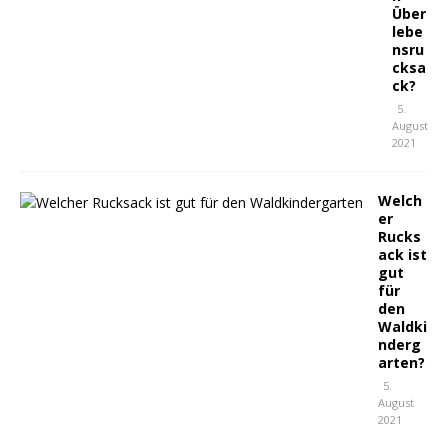
Über
lebe
nsru
cksa
ck?
5.
August
2021
Welch
er
Rucks
ack ist
gut
für
den
Waldki
nderg
arten?
5.
August
2021