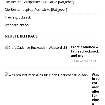
Die Besten Backpacker-Rucksäcke [Ratgeber]
Die Besten Laptop Rucksäcke [Ratgeber]
Trekkingrucksack
Wanderrucksack
NEUSTE BEITRÄGE
Craft Cadence –
Fahrradrucksack
und mehr
23. November 2021
Was
brau
cht
man
alles
für
eine
n